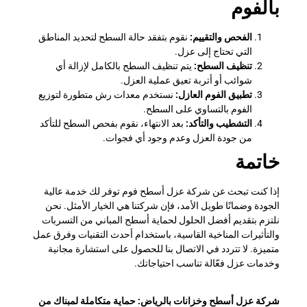
بالفوم
الفحص والتقييم:
نقوم بتفقد حالة السطح لتحديد المناطق
التي تحتاج إلى عزل.
تنظيف السطح:
يتم تنظيف السطح بالكامل لإزالة أي
شوائب أو أتربة تعيق عملية العزل.
تطبيق الفوم العازل:
نستخدم معدات رش متطورة لتوزيع
الفوم بالتساوي على السطح.
التشطيب والتأكد:
بعد الانتهاء، نقوم بفحص السطح للتأكد
من جودة العزل وعدم وجود أي فجوات.
خاتمة
إذا كنت تبحث عن شركة عزل أسطح فوم توفر لك خدمة عالية
الجودة وضمانًا طويل الأمد، فإن شركتنا هي الخيار الأمثل. نحن
نلتزم بتقديم أفضل الحلول لحماية أسطح المباني من التسربات
والتأثيرات المناخية القاسية، باستخدام أحدث التقنيات وفرق عمل
متميزة. لا تتردد في الاتصال بنا للحصول على استشارة مجانية
وخدمات عزل فعّالة تناسب احتياجاتك.
شركة عزل أسطح وخزانات بالرياض: حماية متكاملة لمبناك من