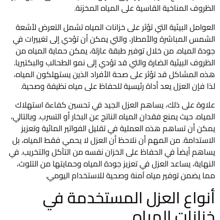
الظروف المناخية القاسية على المياه المخزنة.
العوامل البيئية التي تؤثر على خزانات المياه تشمل التعرض لأشعة
الشمس المباشرة والأمطار، والتي يمكن أن تؤدي إلى تغييرات في
جودة المياه. من خلال توفير طبقة عازلة، يمكن حماية المياه من
الظروف البيئية الضارة والتي قد تؤدي إلى نمو الطحالب والبكتيريا.
هذه المشاكل قد تؤثر على صحة الأفراد الذين يستهلكون المياه،
لذا فإن العزل يعد أداة رئيسية للحفاظ على مياه نظيفة وصحية.
علاوة على ذلك، يساهم العزل الجيد في تحسين كفاءة استهلاك
المياه. حيث يمنع فقدان المياه الناتج عن البخار أو التسرب. وبالتالي،
يمكن أن تساهم هذه العملية في تقليل الفواتير المائية وتعزيز
الاستدامة. من المهم أن نلاحظ أن العزل لا يحمي فقط المياه، بل
يساهم أيضاً في الحفاظ على الخزان نفسه من التآكل والتخريب. في
النهاية، يساعد العزل في تعزيز جودة المياه وحمايتها من التلوث،
مما يضمن توفير مياه آمنة وصحية للاستخدام اليومي.
أنواع العزل المستخدمة في
خزانات المياه