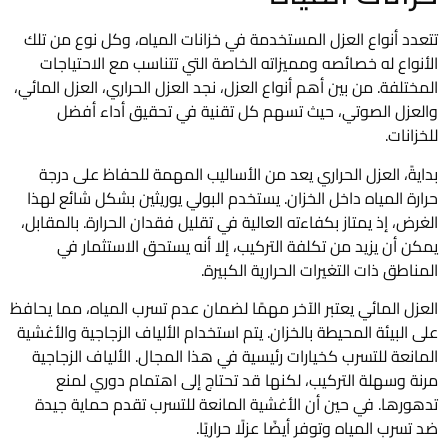
تتعدد أنواع العزل المستخدمة في خزانات المياه، وكل نوع من تلك
الأنواع له خصائصه ومميزاته الخاصة التي تتناسب مع الاحتياجات
المختلفة. من بين أهم أنواع العزل، نجد العزل الحراري، العزل المائي،
والعزل الصوتي، حيث تسهم كل تقنية في تحقيق أداء أفضل
للخزانات.
بدايةً، العزل الحراري يعد من الأساليب المهمة للحفاظ على درجة
حرارة المياه داخل الخزان. يستخدم البولي يوريثين بشكل شائع لهذا
الغرض، إذ يمتاز بكفاءته العالية في تقليل فقدان الحرارة. بالمقابل،
يمكن أن يزيد من تكلفة التركيب، إلا أنه يستحق الاستثمار في
المناطق ذات التغيرات الحرارية الكبيرة.
العزل المائي يعتبر الآخر مهمًا لضمان عدم تسرب المياه، مما يحافظ
على البيئة المحيطة بالخزان. يتم استخدام الألياف الزجاجية والأغشية
المانعة للتسرب كخيارات رئيسية في هذا المجال. الألياف الزجاجية
مرنة وسهلة التركيب، لكنها قد تحتاج إلى اهتمام دوري لمنع
تدهورها. في حين أن الأغشية المانعة للتسرب تقدم حماية جيدة
ضد تسرب المياه وتوفر أيضًا عزلًا حراريًا.