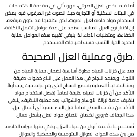
أما فيما يخص العزل الصوتي، فهو يأتي في مقدمة الاهتمامات
في البيئات السكنية أو التجارية حيث الصوت غير المرغوب فيه. يمكن
استخدام مواد خاصة لعزل الصوت، لكن تكلفتها قد تكون مرتفعة.
إن اختيار نوع العزل المناسب يعتمد على عدة عوامل تشمل التكلفة،
الكفاءة، ومتطلبات الأداء, لذا ينبغي تقييم هذه العوامل بعناية
لتحديد الخيار الأنسب حسب احتياجات المستخدم.
طرق وعملية العزل الصحيحة
.
يعد عزل خزانات المياه خطوة أساسية لضمان حماية المياه من
التلوث، ويعتمد النجاح في هذا العمل على اتباع خطوات دقيقة
ومنظمة. تبدأ العملية بتحضير السطح الذي يتم عزله، حيث يجب أولاً
التأكد من أن خزانات المياه نظيفة تماماً. يُفضل استخدام مواد
تنظيف خاصة لإزالة الأوساخ والشوائب. بعد عملية التنظيف، ينبغي
التأكد من جفاف السطح تماماً قبل البدء بتنفيذ أي أعمال عزل.
هذا الجفاف ضروري لضمان التصاق مواد العزل بشكل فعال.
تُستخدم عادةً عدة أنواع من مواد العزل، ولكلٍ منها ميزاته الخاصة.
من بين هذه المواد، العوازل البيتومينية والحمضية والعوازل